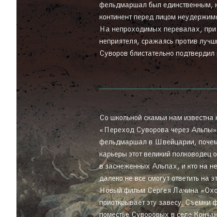
фельдмаршал был единственным, н
континент перед лицом неудержимо
На непроходимых перевалах, при
неприятеля, сражаясь против луч
Суворов блистательно подтвердил
Со школьной скамьи нам известна
«Переход Суворова через Альпы».
фельдмаршал в Швейцарии, почему
карьеры этот великий полководец 
в заснеженных Альпах, и кто на не
далеко не все смогут ответить на э
Новый фильм Сергея Лачина «Ох
приоткрывает эту завесу. Съемки 
поместье Суворовых в селе Кончан