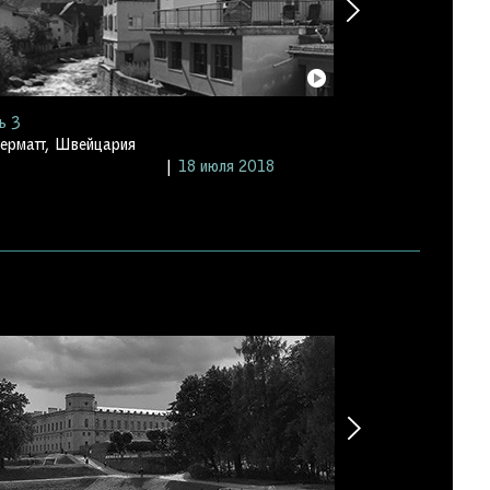
ь 3
День 4
ерматт, Швейцария
Перевал Паникс,
18 июля 2018