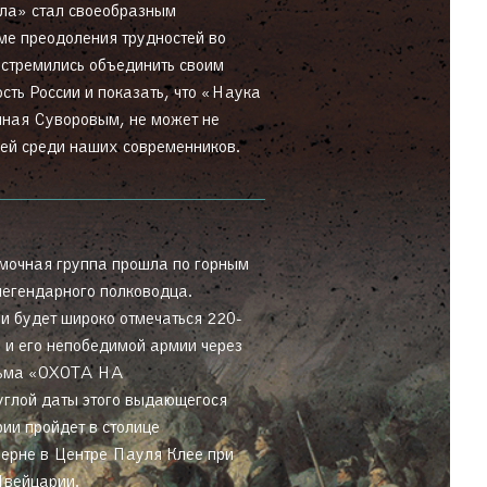
ла» стал своеобразным
е преодоления трудностей во
 стремились объединить своим
сть России и показать, что «Наука
нная Суворовым, не может не
ей среди наших современников.
мочная группа прошла по горным
егендарного полководца.
 будет широко отмечаться 220-
 и его непобедимой армии через
льма «ОХОТА НА
ой даты этого выдающегося
ии пройдет в столице
рне в Центре Пауля Клее при
Швейцарии.