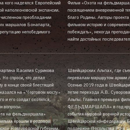
а кого надеялся Европейский
Фильм «Охота на фельдмарша
й наполеоновской экспансии.
посвящением вневременной тем
 численном преобладании
благо Родины. Авторы проекта
ших маршалов Бонапарта,
фильмом историю и современно
 репутацию непобедимого
побеждать», некогда препода
найти достойных последовател
 картина Василия Сурикова
Швейцарских Альпах, где съе
 Но спроси, что делал
перевалам маршрутом армии л
 в конце своей блестящей
Осенью 2019 года в Швейцарии
оказался на «Чертовом мосту»
летие перехода А.В. Суворова
го и его солдат охотился,
Альпы. Главная премьера фи
ти вопросы.
ФЕЛЬДМАРШАЛА» в год кругл
ота на фельдмаршала»
события мировой военной истор
фильма прошли в родовом
Швейцарской конфедерации Бе
ское Новгородской губернии,
поддержке Посольства РФ в 