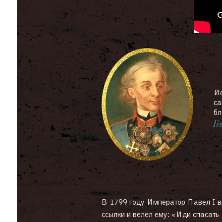
Ис
са
бл
Ге
В 1799 году Император Павел I в
полководца и удостоился наивысш
ссылки и велел ему: «Иди спасать