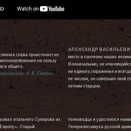
АЛЕКСАНДР ВАСИЛЬЕВИЧ С
тинная слава проистекает из
место в пантеоне наших велики
мопожертвования на пользу
Военачальник, не кланявшийся
ага общего.
ни единого поражения и всегд
нералиссимус А. В. Суворов
не числом, он совершил свой п
летним старцем.
ызвал опального Суворова из
ей воинской почести — звания
 Европу». Старый
Генералиссимуса русской арми